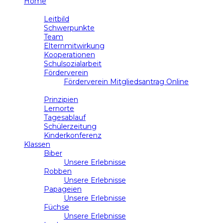
Home
Schule
Leitbild
Schwerpunkte
Team
Elternmitwirkung
Kooperationen
Schulsozialarbeit
Förderverein
Förderverein Mitgliedsantrag Online
Unterricht
Prinzipien
Lernorte
Tagesablauf
Schülerzeitung
Kinderkonferenz
Klassen
Biber
Unsere Erlebnisse
Robben
Unsere Erlebnisse
Papageien
Unsere Erlebnisse
Füchse
Unsere Erlebnisse