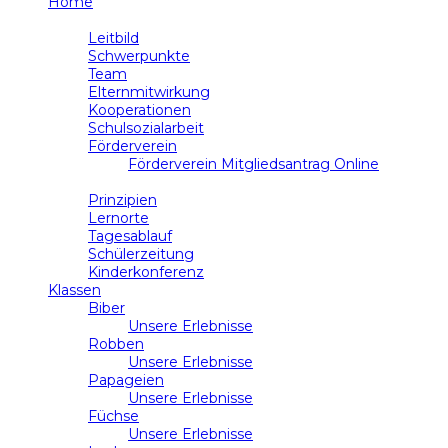
Home
Schule
Leitbild
Schwerpunkte
Team
Elternmitwirkung
Kooperationen
Schulsozialarbeit
Förderverein
Förderverein Mitgliedsantrag Online
Unterricht
Prinzipien
Lernorte
Tagesablauf
Schülerzeitung
Kinderkonferenz
Klassen
Biber
Unsere Erlebnisse
Robben
Unsere Erlebnisse
Papageien
Unsere Erlebnisse
Füchse
Unsere Erlebnisse