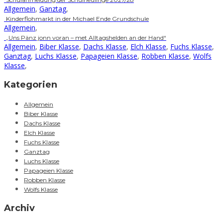
Allgemein
,
Ganztag
,
Kinderflohmarkt in der Michael Ende Grundschule
Allgemein
,
„Uns Pänz jonn voran – met Alltagshelden an der Hand“
Allgemein
,
Biber Klasse
,
Dachs Klasse
,
Elch Klasse
,
Fuchs Klasse
,
Ganztag
,
Luchs Klasse
,
Papageien Klasse
,
Robben Klasse
,
Wolfs
Klasse
,
Kategorien
Allgemein
Biber Klasse
Dachs Klasse
Elch Klasse
Fuchs Klasse
Ganztag
Luchs Klasse
Papageien Klasse
Robben Klasse
Wolfs Klasse
Archiv