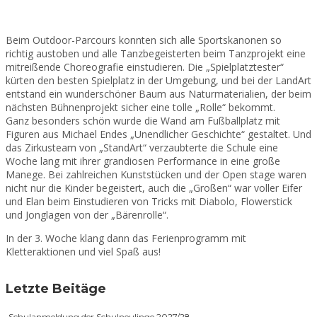
Beim Outdoor-Parcours konnten sich alle Sportskanonen so
richtig austoben und alle Tanzbegeisterten beim Tanzprojekt eine
mitreißende Choreografie einstudieren.
Die „Spielplatztester“
kürten den besten Spielplatz in der Umgebung, und bei der LandArt
entstand ein wunderschöner Baum aus Naturmaterialien, der beim
nächsten Bühnenprojekt sicher eine tolle „Rolle“ bekommt.
Ganz besonders schön wurde die Wand am Fußballplatz mit
Figuren aus Michael Endes „Unendlicher Geschichte“ gestaltet. Und
das Zirkusteam von „StandArt“ verzaubterte die Schule eine
Woche lang mit ihrer grandiosen Performance in eine große
Manege. Bei zahlreichen Kunststücken und der Open stage waren
nicht nur die Kinder begeistert, auch die „Großen“ war voller Eifer
und Elan beim Einstudieren von Tricks mit Diabolo, Flowerstick
und Jonglagen von der „Bärenrolle“.
In der 3. Woche klang dann das Ferienprogramm mit
Kletteraktionen und viel Spaß aus!
Letzte Beitäge
Schulanmeldung der Schulneulinge 2027/28