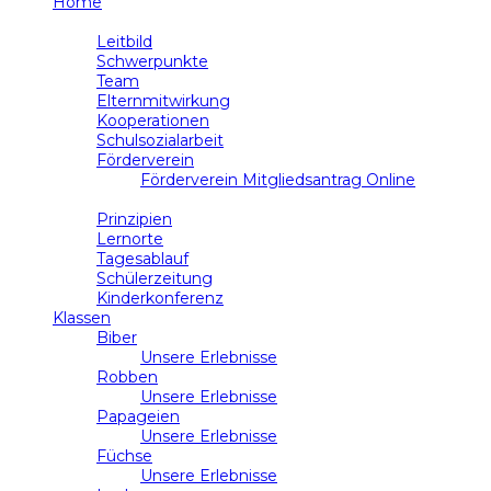
Home
Schule
Leitbild
Schwerpunkte
Team
Elternmitwirkung
Kooperationen
Schulsozialarbeit
Förderverein
Förderverein Mitgliedsantrag Online
Unterricht
Prinzipien
Lernorte
Tagesablauf
Schülerzeitung
Kinderkonferenz
Klassen
Biber
Unsere Erlebnisse
Robben
Unsere Erlebnisse
Papageien
Unsere Erlebnisse
Füchse
Unsere Erlebnisse