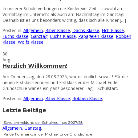
In unserer Schule verbringen die Kinder viel Zeit – sowohl am
Vormittag im Unterricht als auch am Nachmittag im Ganztag.
Deshalb ist es uns besonders wichtig, dass sich alle Kinder […]
Posted in:
Allgemein
,
Biber Klasse
,
Dachs Klasse
,
Elch Klasse
,
Fuchs Klasse
,
Ganztag
,
Luchs Klasse
,
Papageien Klasse
,
Robben
Klasse
,
Wolfs Klasse
,
30
Aug.
Herzlich Willkommen!
Am Donnerstag, den 28.08.2025, war es endlich soweit! Für die
neuen Erstklässlerinnen und Erstklässler der Michael-Ende-
Grundschule war es ein ganz besonderer Tag – Schulstart.
Posted in:
Allgemein
,
Biber Klasse
,
Robben Klasse
,
Letzte Beitäge
Schulanmeldung der Schulneulinge 2027/28
Allgemein
,
Ganztag
,
Kinderflohmarkt in der Michael Ende Grundschule