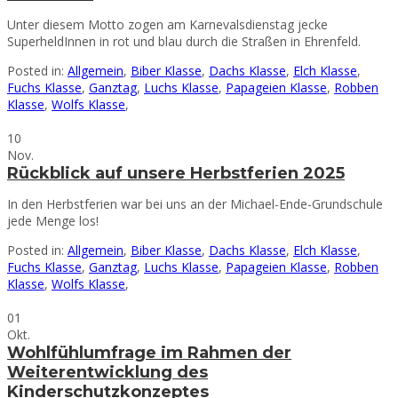
Unter diesem Motto zogen am Karnevalsdienstag jecke
SuperheldInnen in rot und blau durch die Straßen in Ehrenfeld.
Posted in:
Allgemein
,
Biber Klasse
,
Dachs Klasse
,
Elch Klasse
,
Fuchs Klasse
,
Ganztag
,
Luchs Klasse
,
Papageien Klasse
,
Robben
Klasse
,
Wolfs Klasse
,
10
Nov.
Rückblick auf unsere Herbstferien 2025
In den Herbstferien war bei uns an der Michael-Ende-Grundschule
jede Menge los!
Posted in:
Allgemein
,
Biber Klasse
,
Dachs Klasse
,
Elch Klasse
,
Fuchs Klasse
,
Ganztag
,
Luchs Klasse
,
Papageien Klasse
,
Robben
Klasse
,
Wolfs Klasse
,
01
Okt.
Wohlfühlumfrage im Rahmen der
Weiterentwicklung des
Kinderschutzkonzeptes