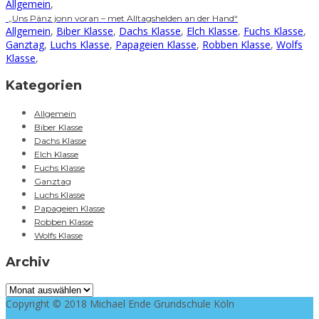
Allgemein
,
„Uns Pänz jonn voran – met Alltagshelden an der Hand“
Allgemein
,
Biber Klasse
,
Dachs Klasse
,
Elch Klasse
,
Fuchs Klasse
,
Ganztag
,
Luchs Klasse
,
Papageien Klasse
,
Robben Klasse
,
Wolfs
Klasse
,
Kategorien
Allgemein
Biber Klasse
Dachs Klasse
Elch Klasse
Fuchs Klasse
Ganztag
Luchs Klasse
Papageien Klasse
Robben Klasse
Wolfs Klasse
Archiv
Archiv
Copyright © 2018 Michael Ende Grundschule Köln