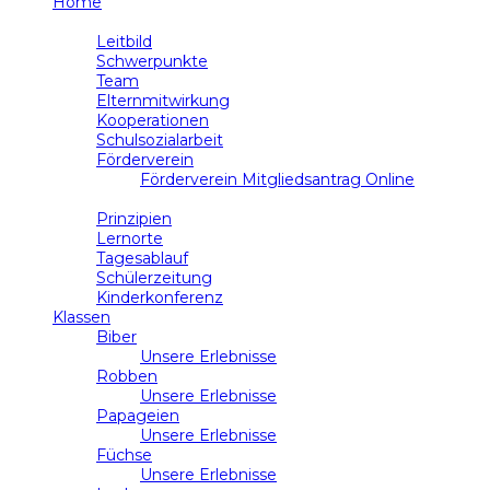
Home
Schule
Leitbild
Schwerpunkte
Team
Elternmitwirkung
Kooperationen
Schulsozialarbeit
Förderverein
Förderverein Mitgliedsantrag Online
Unterricht
Prinzipien
Lernorte
Tagesablauf
Schülerzeitung
Kinderkonferenz
Klassen
Biber
Unsere Erlebnisse
Robben
Unsere Erlebnisse
Papageien
Unsere Erlebnisse
Füchse
Unsere Erlebnisse