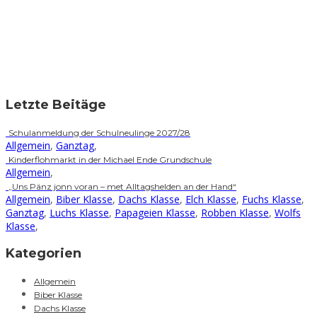
Letzte Beitäge
Schulanmeldung der Schulneulinge 2027/28
Allgemein
,
Ganztag
,
Kinderflohmarkt in der Michael Ende Grundschule
Allgemein
,
„Uns Pänz jonn voran – met Alltagshelden an der Hand“
Allgemein
,
Biber Klasse
,
Dachs Klasse
,
Elch Klasse
,
Fuchs Klasse
,
Ganztag
,
Luchs Klasse
,
Papageien Klasse
,
Robben Klasse
,
Wolfs
Klasse
,
Kategorien
Allgemein
Biber Klasse
Dachs Klasse