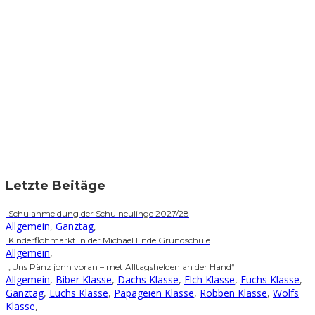
Letzte Beitäge
Schulanmeldung der Schulneulinge 2027/28
Allgemein
,
Ganztag
,
Kinderflohmarkt in der Michael Ende Grundschule
Allgemein
,
„Uns Pänz jonn voran – met Alltagshelden an der Hand“
Allgemein
,
Biber Klasse
,
Dachs Klasse
,
Elch Klasse
,
Fuchs Klasse
,
Ganztag
,
Luchs Klasse
,
Papageien Klasse
,
Robben Klasse
,
Wolfs
Klasse
,