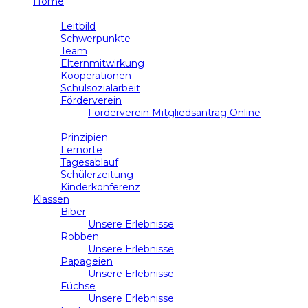
Home
Schule
Leitbild
Schwerpunkte
Team
Elternmitwirkung
Kooperationen
Schulsozialarbeit
Förderverein
Förderverein Mitgliedsantrag Online
Unterricht
Prinzipien
Lernorte
Tagesablauf
Schülerzeitung
Kinderkonferenz
Klassen
Biber
Unsere Erlebnisse
Robben
Unsere Erlebnisse
Papageien
Unsere Erlebnisse
Füchse
Unsere Erlebnisse