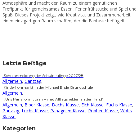
Atmosphäre und macht den Raum zu einem gemütlichen
Treffpunkt für gemeinsames Essen, Ferienfrühstücke und Spiel und
Spaß. Dieses Projekt zeigt, wie Kreativität und Zusammenarbeit
einen einzigartigen Raum schaffen, der die Fantasie beflügelt.
Letzte Beitäge
Schulanmeldung der Schulneulinge 2027/28
Allgemein
,
Ganztag
,
Kinderflohmarkt in der Michael Ende Grundschule
Allgemein
,
„Uns Pänz jonn voran – met Alltagshelden an der Hand“
Allgemein
,
Biber Klasse
,
Dachs Klasse
,
Elch Klasse
,
Fuchs Klasse
,
Ganztag
,
Luchs Klasse
,
Papageien Klasse
,
Robben Klasse
,
Wolfs
Klasse
,
Kategorien