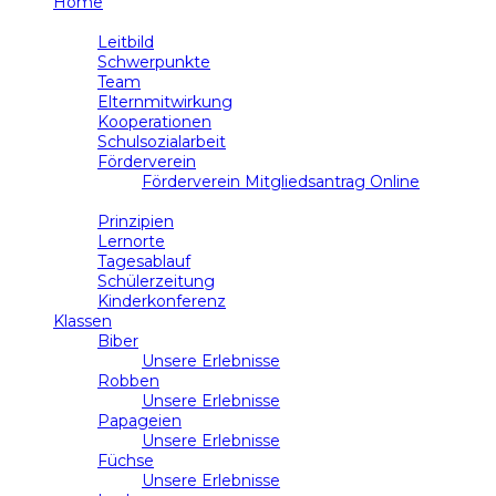
Home
Schule
Leitbild
Schwerpunkte
Team
Elternmitwirkung
Kooperationen
Schulsozialarbeit
Förderverein
Förderverein Mitgliedsantrag Online
Unterricht
Prinzipien
Lernorte
Tagesablauf
Schülerzeitung
Kinderkonferenz
Klassen
Biber
Unsere Erlebnisse
Robben
Unsere Erlebnisse
Papageien
Unsere Erlebnisse
Füchse
Unsere Erlebnisse