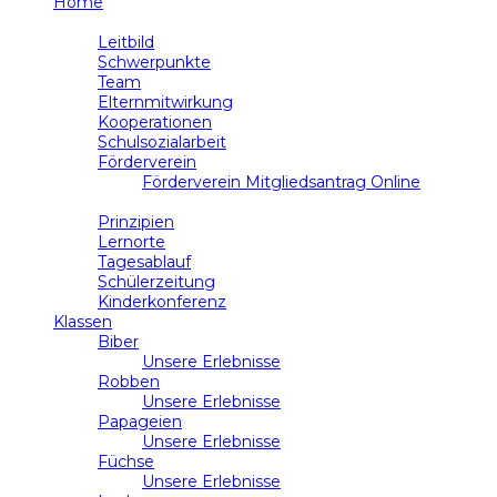
Home
Schule
Leitbild
Schwerpunkte
Team
Elternmitwirkung
Kooperationen
Schulsozialarbeit
Förderverein
Förderverein Mitgliedsantrag Online
Unterricht
Prinzipien
Lernorte
Tagesablauf
Schülerzeitung
Kinderkonferenz
Klassen
Biber
Unsere Erlebnisse
Robben
Unsere Erlebnisse
Papageien
Unsere Erlebnisse
Füchse
Unsere Erlebnisse