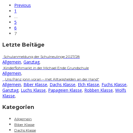
Previous
1
…
5
6
7
Letzte Beitäge
Schulanmeldung der Schulneulinge 2027/28
Allgemein
,
Ganztag
,
Kinderflohmarkt in der Michael Ende Grundschule
Allgemein
,
„Uns Pänz jonn voran – met Alltagshelden an der Hand“
Allgemein
,
Biber Klasse
,
Dachs Klasse
,
Elch Klasse
,
Fuchs Klasse
,
Ganztag
,
Luchs Klasse
,
Papageien Klasse
,
Robben Klasse
,
Wolfs
Klasse
,
Kategorien
Allgemein
Biber Klasse
Dachs Klasse